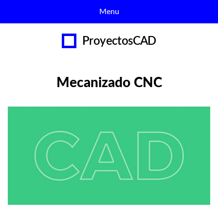
Menu
expan
Servicios de Desarrollo
ProyectosCAD
child
menu
Escaneado 3D
Mecanizado CNC
Impresión 3D
Contactar