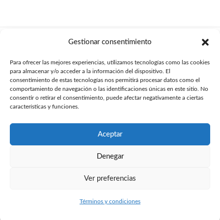
Gestionar consentimiento
Para ofrecer las mejores experiencias, utilizamos tecnologías como las cookies
para almacenar y/o acceder a la información del dispositivo. El
consentimiento de estas tecnologías nos permitirá procesar datos como el
Tu departamento de diseño y desarrollo técnico
online
.
comportamiento de navegación o las identificaciones únicas en este sitio. No
consentir o retirar el consentimiento, puede afectar negativamente a ciertas
Trabajando para toda España desde
Barcelona
,
Madrid
,
Sevilla
,
características y funciones.
Valencia
y
Girona
.
soporte@proyectoscad.com
Formulario de contacto
Aceptar
Denegar
Ver preferencias
Copyright © 2026 ProyectosCAD
Términos y condiciones