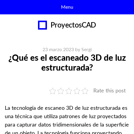
Menu
expan
Servicios de Desarrollo
ProyectosCAD
child
menu
Escaneado 3D
Posted
23 marzo 2023
by
Sergi
Impresión 3D
¿Qué es el escaneado 3D de luz
on
estructurada?
Contactar
Rate this post
La tecnología de escaneo 3D de luz estructurada es
una técnica que utiliza patrones de luz proyectados
para capturar datos tridimensionales de la superficie
de un objeto. La tecnología funciona proyectando