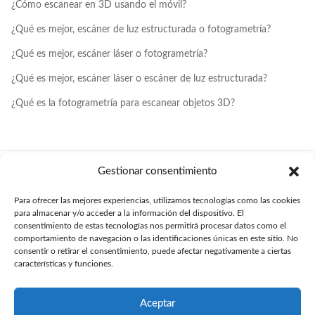
¿Cómo escanear en 3D usando el móvil?
¿Qué es mejor, escáner de luz estructurada o fotogrametría?
¿Qué es mejor, escáner láser o fotogrametría?
¿Qué es mejor, escáner láser o escáner de luz estructurada?
¿Qué es la fotogrametría para escanear objetos 3D?
Gestionar consentimiento
Para ofrecer las mejores experiencias, utilizamos tecnologías como las cookies
para almacenar y/o acceder a la información del dispositivo. El
consentimiento de estas tecnologías nos permitirá procesar datos como el
Tu departamento de diseño y desarrollo técnico
online
.
comportamiento de navegación o las identificaciones únicas en este sitio. No
consentir o retirar el consentimiento, puede afectar negativamente a ciertas
Trabajando para toda España desde
Barcelona
,
Madrid
,
Sevilla
,
características y funciones.
Valencia
y
Girona
.
soporte@proyectoscad.com
Formulario de contacto
Aceptar