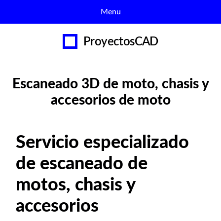
Menu
expan
Servicios de Desarrollo
ProyectosCAD
child
menu
Escaneado 3D
Escaneado 3D de moto, chasis y
Impresión 3D
accesorios de moto
Contactar
Servicio especializado
de escaneado de
motos, chasis y
accesorios