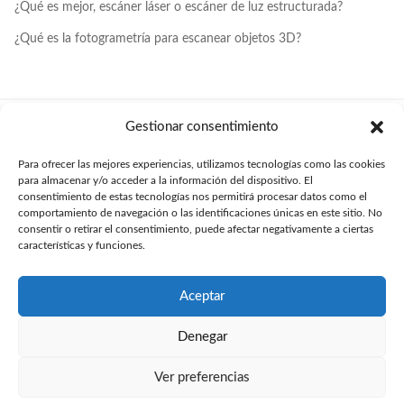
¿Qué es mejor, escáner láser o escáner de luz estructurada?
¿Qué es la fotogrametría para escanear objetos 3D?
Gestionar consentimiento
Para ofrecer las mejores experiencias, utilizamos tecnologías como las cookies
para almacenar y/o acceder a la información del dispositivo. El
consentimiento de estas tecnologías nos permitirá procesar datos como el
Tu departamento de diseño y desarrollo técnico
online
.
comportamiento de navegación o las identificaciones únicas en este sitio. No
consentir o retirar el consentimiento, puede afectar negativamente a ciertas
Trabajando para toda España desde
Barcelona
,
Madrid
,
Sevilla
,
características y funciones.
Valencia
y
Girona
.
soporte@proyectoscad.com
Formulario de contacto
Aceptar
Denegar
Ver preferencias
Copyright © 2026 ProyectosCAD